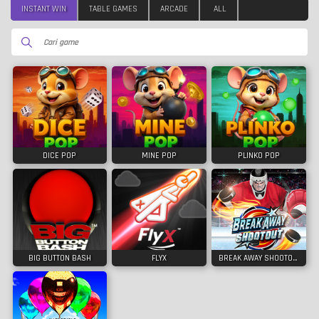
INSTANT WIN
TABLE GAMES
ARCADE
ALL
DICE POP
MINE POP
PLINKO POP
BIG BUTTON BASH
FLYX
BREAK AWAY SHOOTOUT