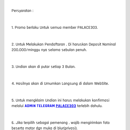
Persyaratan :
1. Promo berlaku Untuk semua member PALACE303.
2. Untuk Melakukan Pendaftaran , Di haruskan Deposit Nominal
200,000/minggu nya selama sebulan penuh.
3. Undian akan di putar setiap 3 Bulan.
4. Hasilnya akan di Umumkan Langsung di dalam WebSite.
5. Untuk mengklaim Undian ini harus melakukan konfirmasi
melalui
ADMIN TELEGRAM
PALACE303
terlebih dahulu.
6. Jika terpilih sebagai pemenang , wajib mengirimkan foto
beserta motor dgn muka di blur(privasi).