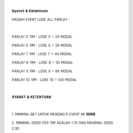
Syarat & Ketentuan
HADIAH EVENT LOSE ALL PARLAY :
PARLAY 5 TIM - LOSE 5 = 2X MODAL
PARLAY 6 TIM - LOSE 6 = 3X MODAL
PARLAY 7 TIM - LOSE 7 = 4X MODAL
PARLAY 8 TIM - LOSE 8 = 5X MODAL
PARLAY 9 TIM - LOSE 9 = 8X MODAL
PARLAY 10 TIM - LOSE 10 = 10X MODAL
SYARAT & KETENTUAN
1. MINIMAL BET UNTUK MENGIKUTI EVENT INI
50RB
2. MINIMAL ODDS PER TIM ADALAH 1.75 DAN MAXIMAL ODDS
2.30