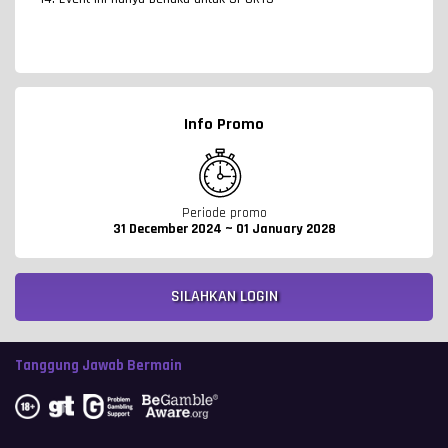
Info Promo
Periode promo
31 December 2024 ~ 01 January 2028
SILAHKAN LOGIN
Tanggung Jawab Bermain