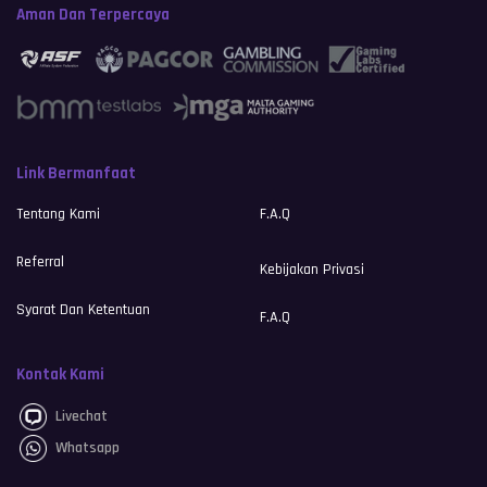
Aman Dan Terpercaya
Link Bermanfaat
Tentang Kami
F.A.Q
⚡
⚡
Referral
Kebijakan Privasi
Syarat Dan Ketentuan
F.A.Q
Kontak Kami
Livechat
Whatsapp
> Ready to connect