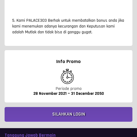
5. Kami PALACE303 Berhak untuk membatalkan bonus anda jika
kami menemukan adanya kecurangan dan Keputusan kami
adalah Mutlak dan tidak bisa di ganggu gugat.
Info Promo
Periode promo
28 November 2021 ~ 31 December 2050
SILAHKAN LOGIN
Tanggung Jawab Bermain