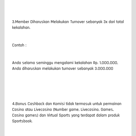
3.Member Diharuskan Melakukan Turnover sebanyak 3x dari total
kekalahan.
Contoh :
Anda selama seminggu mengalami kekalahan Rp. 1,000,000,
Anda diharuskan melakukan turnover sebanyak 3.000.000
4.Bonus Cashback dan Komisi tidak termasuk untuk permainan
Casino atau Livecasino (Number game, Livecasino, Games,
Casino games) dan Virtual Sports yang terdapat dalam produk
Sportsbook.