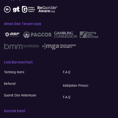
Aman Dan Terpercaya
Link Bermanfaat
Tentang Kami
F.A.Q
⚡
⚡
Referral
Kebijakan Privasi
Syarat Dan Ketentuan
F.A.Q
Kontak Kami